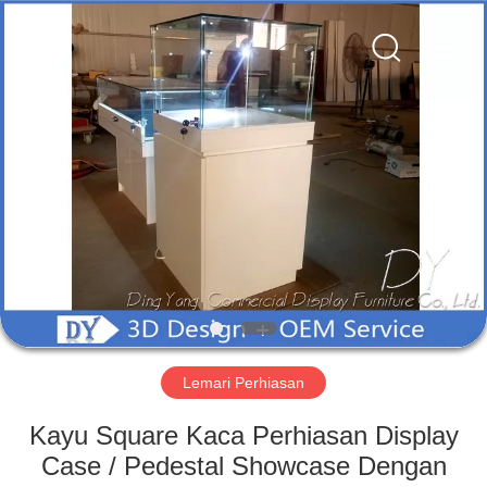
Yang
Commercial
Display
Furniture
Co.,
Ltd..
All
Rights
RUMAH
Reserved.
PRODUK
VIDEO
TENTANG
KAMI
Lemari Perhiasan
TUR
Kayu Square Kaca Perhiasan Display
PABRIK
Case / Pedestal Showcase Dengan