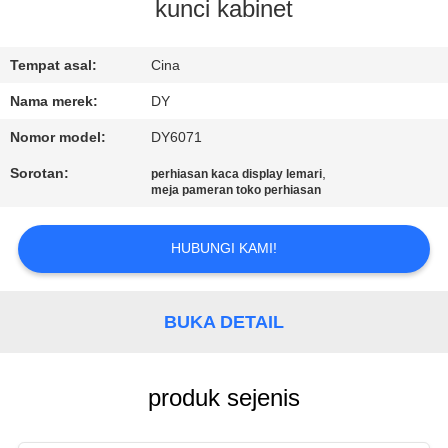
kunci kabinet
KONTROL
KUALITAS
Tempat asal:
Cina
Nama merek:
DY
MINTA
Nomor model:
DY6071
KUTIPAN
Sorotan:
,
perhiasan kaca display lemari
meja pameran toko perhiasan
COMPANY
HUBUNGI KAMI!
NEWS
SITEMAP
BUKA DETAIL
PRIVACY
produk sejenis
POLICY