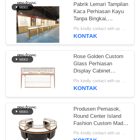
Pabrik Lemari Tampilan
Kaca Perhiasan Kayu
Tanpa Bingkai,
Produsen Showcase
Pls kindly contact with us MOQ:1 Toko atau 5 set/Furniture Toko Perhiasan Mewah
Perhiasan Khusus
KONTAK
Profesional
Rose Golden Custom
Glass Perhiasan
Display Cabinet
Dengan Kualitas Baik
Pls kindly contact with us MOQ:1 Toko atau 5 set/Furniture Toko Perhiasan Mewah
Dan Harga Baik,
KONTAK
Showcases Pabrik Jual
Langsung
Produsen Pemasok,
Round Center Island
Fashion Custom Made
Perhiasan Display
Pls kindly contact with us MOQ:1 Toko atau 5 set
Cabinet, Kaca Top