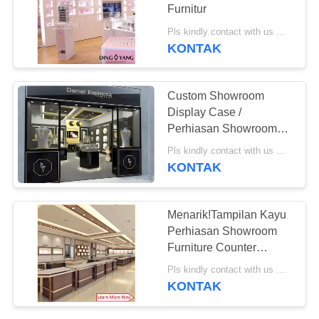
Furnitur
Pls kindly contact with us MOQ:1 Toko atau 5 set /Desain Showcase Toko Perhiasan
KONTAK
Custom Showroom
Display Case /
Perhiasan Showroom
Perhiasan
Pls kindly contact with us MOQ:5 Pcs Atau Seluruh showroom/Toko
KONTAK
Menarik!Tampilan Kayu
Perhiasan Showroom
Furniture Counter
Design
Pls kindly contact with us MOQ:5 Pcs Atau Seluruh showroom/Toko
KONTAK