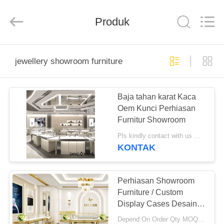
Yang
Commercial
Display
Furniture
Produk
Co.,
Ltd..
All
Rights
RUMAH
Reserved.
jewellery showroom furniture
PRODUK
Baja tahan karat Kaca
Oem Kunci Perhiasan
VIDEO
Furnitur Showroom
Pls kindly contact with us MOQ:1 Toko atau 5 set / Desain Furnitur Showroom Perhiasan
TENTANG
KONTAK
KAMI
Perhiasan Showroom
TUR
Furniture / Custom
Display Cases Desain
PABRIK
3D Profesional
Depend On Order Qty MOQ:1 Showroom (Atau 5 pcs item menghanguskan)