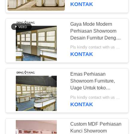
KONTAK
KONTROL
KUALITAS
Gaya Mode Modern
Perhiasan Showroom
MINTA
Desain Furnitur Dengan
Lampu Konsumsi Daya
KUTIPAN
Pls kindly contact with us MOQ:1 Toko atau 5 set
Rendah
KONTAK
COMPANY
Emas Perhiasan
NEWS
Showroom Furniture,
Uage Untuk toko
perhiasan, pusat
SITEMAP
Pls kindly contact with us MOQ:1 Toko atau 5 set
perbelanjaan kelas atas,
KONTAK
semua jenis showroom
PRIVACY
POLICY
Custom MDF Perhiasan
Kunci Showroom