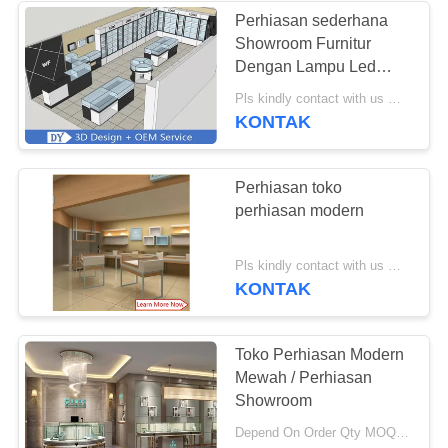
Perhiasan sederhana
Showroom Furnitur
Dengan Lampu Led
Untuk Dekorasi
Pls kindly contact with us MOQ:5 PCS atau Seluruh Toko
KONTAK
Perhiasan toko
perhiasan modern
Pls kindly contact with us MOQ:5 PCS atau Seluruh Toko
KONTAK
Toko Perhiasan Modern
Mewah / Perhiasan
Showroom
Depend On Order Qty MOQ:1 Set (Seluruh Proyek Showroom)