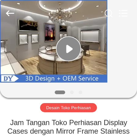
Yang
Commercial
Display
Furniture
Co.,
Ltd..
All
Rights
RUMAH
Reserved.
PRODUK
VIDEO
TENTANG
KAMI
Desain Toko Perhiasan
TUR
Jam Tangan Toko Perhiasan Display
PABRIK
Cases dengan Mirror Frame Stainless