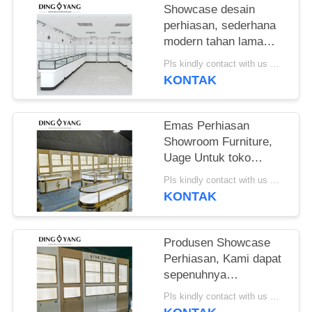
Showcase desain
perhiasan, sederhana
modern tahan lama
Gaya desain canggih
Pls kindly contact with us MOQ:1 Toko atau 5 set
Dengan konsumsi daya
KONTAK
rendah Sistem lampu
Emas Perhiasan
Showroom Furniture,
Uage Untuk toko
perhiasan, pusat
Pls kindly contact with us MOQ:1 Toko atau 5 set
perbelanjaan kelas
KONTAK
atas, semua jenis
showroom
Produsen Showcase
Perhiasan, Kami dapat
sepenuhnya
menyesuaikan
Pls kindly contact with us MOQ:1 Toko atau 5 set
Showcase Perhiasan