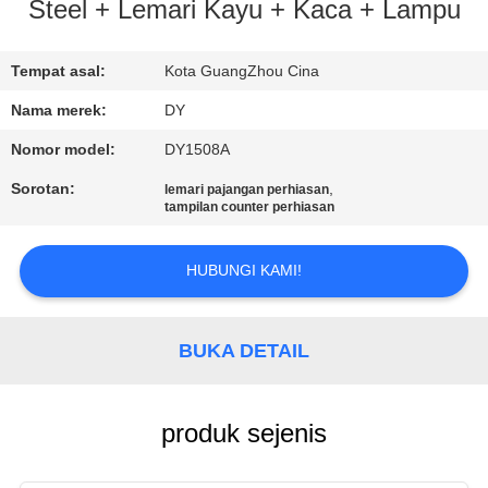
Steel + Lemari Kayu + Kaca + Lampu
KONTROL
KUALITAS
Tempat asal:
Kota GuangZhou Cina
Nama merek:
DY
MINTA
Nomor model:
DY1508A
KUTIPAN
Sorotan:
,
lemari pajangan perhiasan
tampilan counter perhiasan
COMPANY
HUBUNGI KAMI!
NEWS
SITEMAP
BUKA DETAIL
PRIVACY
produk sejenis
POLICY