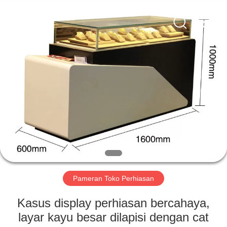
Yang
Commercial
Display
Furniture
Co.,
Ltd..
All
Rights
RUMAH
Reserved.
PRODUK
VIDEO
TENTANG
KAMI
Pameran Toko Perhiasan
TUR
Kasus display perhiasan bercahaya,
PABRIK
layar kayu besar dilapisi dengan cat