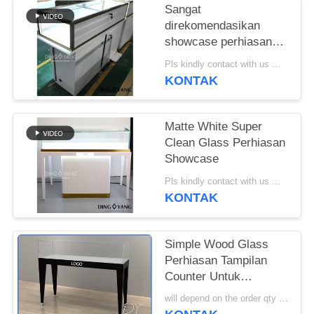
Sangat
direkomendasikan
showcase perhiasan
untuk toko ritel dengan
Pls kindly contact with us MOQ:1 Toko atau 5 set / Furnitur Toko Perhiasan
struktur pra-bersatu
KONTAK
Matte White Super
Clean Glass Perhiasan
Showcase
Pls kindly contact with us MOQ:1 Toko atau 5 set / Furnitur Toko Perhiasan
KONTAK
Simple Wood Glass
Perhiasan Tampilan
Counter Untuk
Pameran Dengan Logo
will depend on the order qty MOQ:10 pcs / Perhiasan Display Counter
Disesuaikan