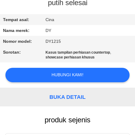
putih selesai
KONTROL
KUALITAS
Tempat asal:
Cina
Nama merek:
DY
MINTA
Nomor model:
DY1215
KUTIPAN
Sorotan:
,
Kasus tampilan perhiasan countertop
showcase perhiasan khusus
COMPANY
HUBUNGI KAMI!
NEWS
SITEMAP
BUKA DETAIL
PRIVACY
produk sejenis
POLICY