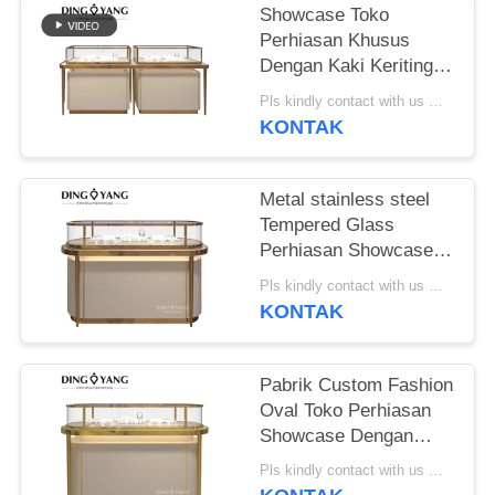
Showcase Toko
Perhiasan Khusus
Dengan Kaki Keriting
Dan Panel Kaca
Pls kindly contact with us MOQ:1 Toko atau 5 set
Tempered
KONTAK
Metal stainless steel
Tempered Glass
Perhiasan Showcase
Tampilan dengan lampu
Pls kindly contact with us MOQ:1 Toko atau 5 set
LED
KONTAK
Pabrik Custom Fashion
Oval Toko Perhiasan
Showcase Dengan
Lampu Led
Pls kindly contact with us MOQ:1 Toko atau 5 set