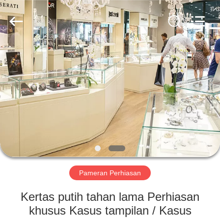
Yang
Commercial
Display
Furniture
Co.,
Ltd..
All
Rights
RUMAH
Reserved.
PRODUK
VIDEO
TENTANG
KAMI
Pameran Perhiasan
TUR
Kertas putih tahan lama Perhiasan
PABRIK
khusus Kasus tampilan / Kasus