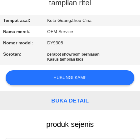
tampilan ritel
KONTROL
KUALITAS
Tempat asal:
Kota GuangZhou Cina
Nama merek:
OEM Service
MINTA
Nomor model:
DY9308
KUTIPAN
Sorotan:
,
perabot showroom perhiasan
Kasus tampilan kios
COMPANY
HUBUNGI KAMI!
NEWS
SITEMAP
BUKA DETAIL
PRIVACY
produk sejenis
POLICY