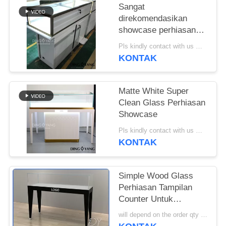
Sangat
direkomendasikan
showcase perhiasan
untuk toko ritel dengan
Pls kindly contact with us MOQ:1 Toko atau 5 set / Furnitur Toko Perhiasan
struktur pra-bersatu
KONTAK
Matte White Super
Clean Glass Perhiasan
Showcase
Pls kindly contact with us MOQ:1 Toko atau 5 set / Furnitur Toko Perhiasan
KONTAK
Simple Wood Glass
Perhiasan Tampilan
Counter Untuk
Pameran Dengan Logo
will depend on the order qty MOQ:10 pcs / Perhiasan Display Counter
Disesuaikan