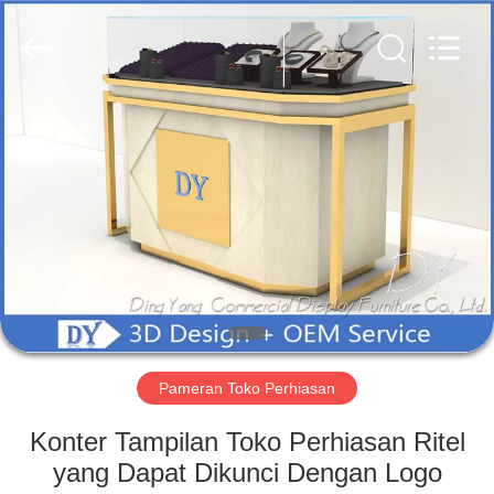
Yang
Commercial
Display
Furniture
Co.,
Ltd..
All
Rights
RUMAH
Reserved.
PRODUK
VIDEO
TENTANG
KAMI
Pameran Toko Perhiasan
TUR
Konter Tampilan Toko Perhiasan Ritel
PABRIK
yang Dapat Dikunci Dengan Logo