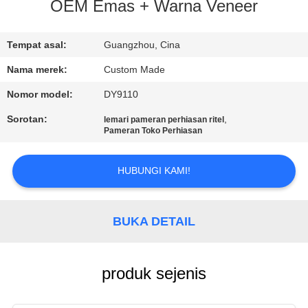
OEM Emas + Warna Veneer
KONTROL
KUALITAS
Tempat asal:
Guangzhou, Cina
Nama merek:
Custom Made
MINTA
Nomor model:
DY9110
KUTIPAN
Sorotan:
,
lemari pameran perhiasan ritel
Pameran Toko Perhiasan
COMPANY
HUBUNGI KAMI!
NEWS
SITEMAP
BUKA DETAIL
PRIVACY
produk sejenis
POLICY