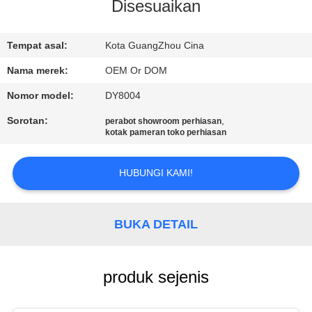
Disesuaikan
KONTROL
KUALITAS
Tempat asal:
Kota GuangZhou Cina
Nama merek:
OEM Or DOM
MINTA
Nomor model:
DY8004
KUTIPAN
Sorotan:
,
perabot showroom perhiasan
kotak pameran toko perhiasan
COMPANY
HUBUNGI KAMI!
NEWS
SITEMAP
BUKA DETAIL
PRIVACY
produk sejenis
POLICY