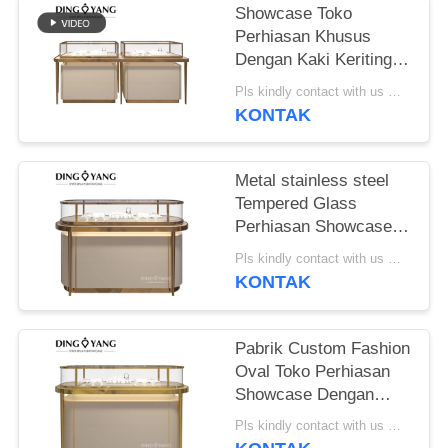
Showcase Toko
Perhiasan Khusus
Dengan Kaki Keriting
Dan Panel Kaca
Pls kindly contact with us MOQ:1 Toko atau 5 set
Tempered
KONTAK
Metal stainless steel
Tempered Glass
Perhiasan Showcase
Tampilan dengan lampu
Pls kindly contact with us MOQ:1 Toko atau 5 set
LED
KONTAK
Pabrik Custom Fashion
Oval Toko Perhiasan
Showcase Dengan
Lampu Led
Pls kindly contact with us MOQ:1 Toko atau 5 set