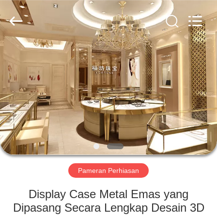
Yang
Commercial
Display
Furniture
Co.,
Ltd..
All
Rights
RUMAH
Reserved.
PRODUK
VIDEO
TENTANG
KAMI
Pameran Perhiasan
TUR
Display Case Metal Emas yang
PABRIK
Dipasang Secara Lengkap Desain 3D